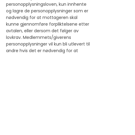
personopplysningsloven, kun innhente
og lagre de personopplysninger som er
nødvendig for at mottageren skal
kunne gjennomføre forpliktelsene etter
avtalen, eller dersom det følger av
lovkrav. Medlemmets/giverens
personopplysninger vil kun bli utlevert til
andre hvis det er nødvendig for at
foreningen skal få gjennomført avtalen
med giveren, eller i lovbestemt tilfelle.