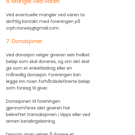
6. Mangel ved varen
Ved eventuelle mangler ved varen ta
skriftlig kontakt med foreningen på
crph.norway@gmail.com
.
7. Donasjoner
Ved donasjon velger giveren selv hvilket
beløp som skal doneres, og om det skal
gis som et enkeltbidrag eller en
månedlig donasjon. Foreningen kan
legge inn noen forhåndsdefinerte beløp
som forslag til giver.
Donasjonen til foreningen
gjennomføres idet giveren har
bekreftet transaksjonen i Vipps eller ved
annen betalingsløsning.
Dersom giver velger å donere et