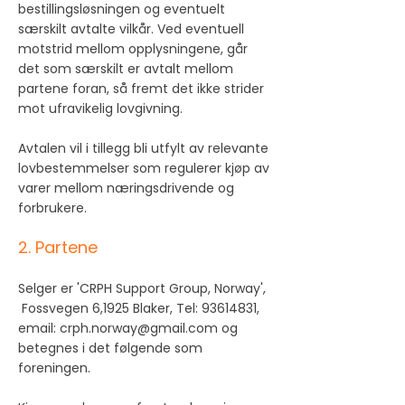
bestillingsløsningen og eventuelt
særskilt avtalte vilkår. Ved eventuell
motstrid mellom opplysningene, går
det som særskilt er avtalt mellom
partene foran, så fremt det ikke strider
mot ufravikelig lovgivning.
Avtalen vil i tillegg bli utfylt av relevante
lovbestemmelser som regulerer kjøp av
varer mellom næringsdrivende og
forbrukere.
2. Partene
Selger er 'CRPH Support Group, Norway',
Fossvegen 6,1925 Blaker, Tel:
93614831
,
email:
crph.norway@gmail.com
og
betegnes i det følgende som
foreningen.