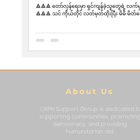
🔺🔺🔺 တော်လှန်ရေးမှာ ရှင်ကျန်ခဲ့သူတွေရဲ့ လက
🔺🔺🔺 သင် ကိုယ်တိုင် လတ်မှတ်ထိုးပြီး မိမိ မိတ်ဆ
About Us
CRPH Support Group is dedicated t
supporting communities, promotin
democracy, and providing
humanitarian aid.