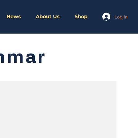
News
About Us
Shop
Log In
nmar