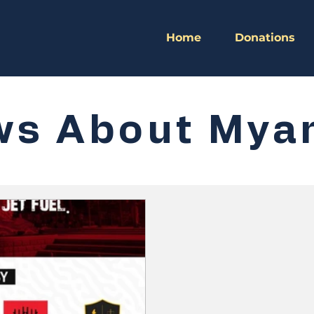
Home
Donations
ws About Mya