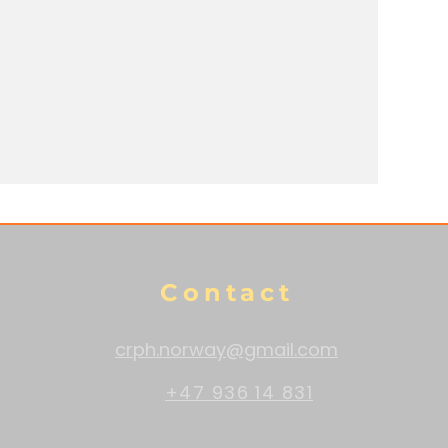
Contact
crph.norway@gmail.com
+47 936 14 831